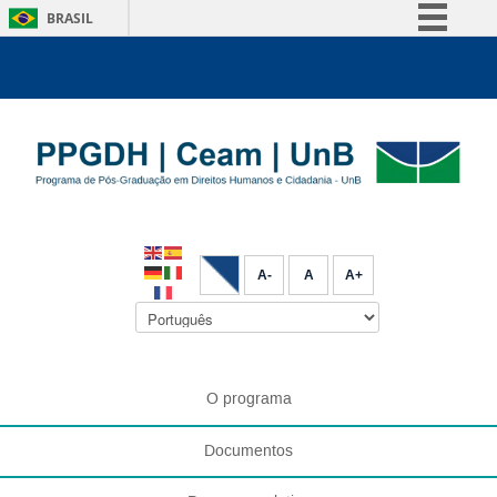
BRASIL
Simplifique!
Comunica BR
Participe
Acesso à informação
Legislação
Canais
A-
A
A+
O programa
Documentos