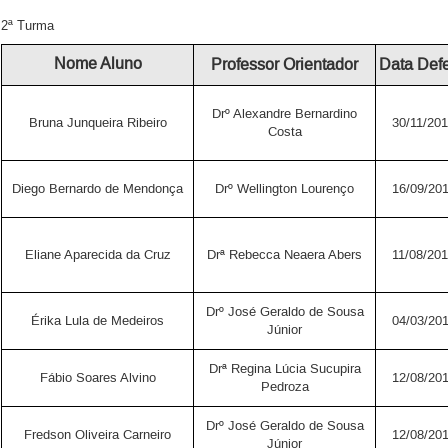
2ª Turma
Nome Aluno
Professor Orientador
Data Def
Drº Alexandre Bernardino
Bruna Junqueira Ribeiro
30/11/20
Costa
Diego Bernardo de Mendonça
Drº Wellington Lourenço
16/09/20
Eliane Aparecida da Cruz
Drª Rebecca Neaera Abers
11/08/20
Drº José Geraldo de Sousa
Érika Lula de Medeiros
04/03/20
Júnior
Drª Regina Lúcia Sucupira
Fábio Soares Alvino
12/08/20
Pedroza
Drº José Geraldo de Sousa
Fredson Oliveira Carneiro
12/08/20
Júnior