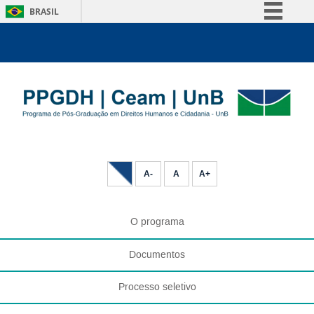
BRASIL
Simplifique!
Comunica BR
Participe
Acesso à informação
Legislação
Canais
A-
A
A+
O programa
Documentos
Processo seletivo