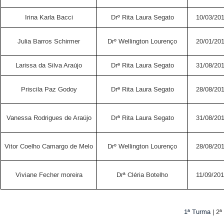
Irina Karla Bacci
Drº Rita Laura Segato
10/03/20
Julia Barros Schirmer
Drº Wellington Lourenço
20/01/20
Larissa da Silva Araújo
Drª Rita Laura Segato
31/08/20
Priscila Paz Godoy
Drª Rita Laura Segato
28/08/20
Vanessa Rodrigues de Araújo
Drª Rita Laura Segato
31/08/20
Vitor Coelho Camargo de Melo
Drº Wellington Lourenço
28/08/20
Viviane Fecher moreira
Drª Cléria Botelho
11/09/20
1ª Turma
| 2ª