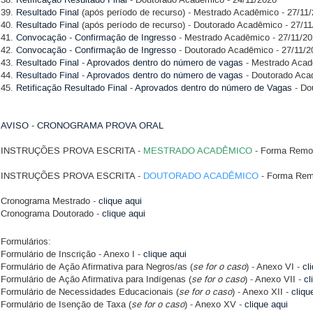
39.
Resultado Final
(após período de recurso) - Mestrado Acadêmico - 27/11
40.
Resultado Final
(após período de recurso) - Doutorado Acadêmico - 27/1
41.
Convocação - Confirmação de Ingresso
- Mestrado Acadêmico - 27/11/2
42.
Convocação - Confirmação de Ingresso
- Doutorado Acadêmico - 27/11/
43.
Resultado Final - Aprovados dentro do número de vagas
- Mestrado Acad
44.
Resultado Final - Aprovados dentro do número de vagas
- Doutorado Aca
45.
Retificação Resultado Final - Aprovados dentro do número de Vagas
- Do
AVISO - CRONOGRAMA PROVA ORAL
INSTRUÇÕES PROVA ESCRITA -
MESTRADO ACADÊMICO
- Forma Remot
INSTRUÇÕES PROVA ESCRITA -
DOUTORADO ACADÊMICO
- Forma Rem
Cronograma Mestrado -
clique aqui
Cronograma Doutorado -
clique aqui
Formulários:
Formulário de Inscrição - Anexo I -
clique aqui
Formulário de Ação Afirmativa para Negros/as (
se for o caso
) - Anexo VI -
cl
Formulário de Ação Afirmativa para Indígenas (
se for o caso
) - Anexo VII -
cl
Formulário de Necessidades Educacionais (
se for o caso
) - Anexo XII -
cliqu
Formulário de Isenção de Taxa (
se for o caso
) - Anexo XV -
clique aqui