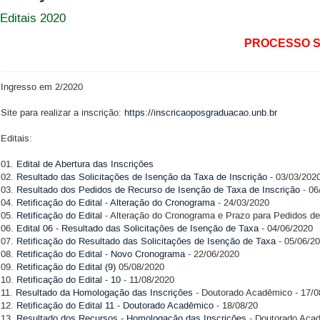
Editais 2020
PROCESSO S
Ingresso em 2/2020
Site para realizar a inscrição:
https://inscricaoposgraduacao.unb.br
Editais:
01.
Edital de Abertura das Inscrições
02.
Resultado das Solicitações de Isenção da Taxa de Inscrição
- 03/03/202
03.
Resultado dos Pedidos de Recurso de Isenção de Taxa de Inscrição
- 06
04.
Retificação do Edital - Alteração do Cronograma
- 24/03/2020
05.
Retificação do Edital
- Alteração do Cronograma e Prazo para Pedidos de
06.
Edital 06 - Resultado das Solicitações de Isenção de Taxa
- 04/06/2020
07.
Retificação do Resultado das Solicitações de Isenção de Taxa
- 05/06/2
08.
Retificação do Edital - Novo Cronograma
- 22/06/2020
09.
Retificação do Edital (9)
05/08/2020
10.
Retificação do Edital - 10
- 11/08/2020
11.
Resultado da Homologação das Inscrições
- Doutorado Acadêmico - 17/0
12.
Retificação do Edital 11 - Doutorado Acadêmico
- 18/08/20
13.
Resultado dos Recursos - Homologação das Inscrições
- Doutorado Acad