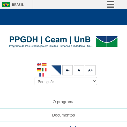
BRASIL
Simplifique!
Comunica BR
Participe
Acesso à informação
Legislação
Canais
A-
A
A+
O programa
Documentos