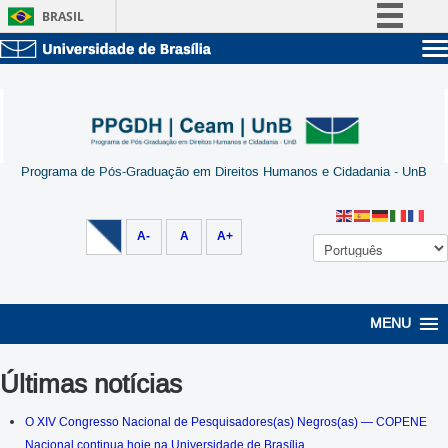
BRASIL
Simplifique!
Sobre a UnB
Comunica BR
Unidades acadêmicas
Participe
Estude na UnB
Graduação
Acesso à informação
Pós-Graduação
Administração
Programa de Pós-Graduação em Direitos Humanos e Cidadania - UnB
Legislação
Servidor
Canais
A-
A
A+
MENU
Últimas notícias
O XIV Congresso Nacional de Pesquisadores(as) Negros(as) — COPENE
Nacional continua hoje na Universidade de Brasília.