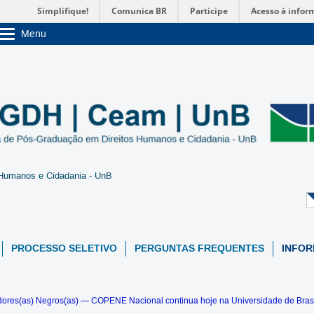
Simplifique!
Comunica BR
Participe
Acesso à infor
Menu
Sobre a UnB
Unidades acadêmicas
Estude na UnB
Graduação
Pós-Graduação
Administração
Servidor
Humanos e Cidadania - UnB
PROCESSO SELETIVO
PERGUNTAS FREQUENTES
INFO
ores(as) Negros(as) — COPENE Nacional continua hoje na Universidade de Brasí