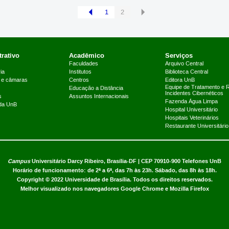
1
2
rativo
Acadêmico
Serviços
Faculdades
Arquivo Central
ia
Institutos
Biblioteca Central
 e câmaras
Centros
Editora UnB
Equipe de Tratamento e 
Educação a Distância
Incidentes Cibernéticos
s
Assuntos Internacionais
Fazenda Água Limpa
 da UnB
Hospital Universitário
Hospitais Veterinários
Restaurante Universitário
Campus
Universitário Darcy Ribeiro,
Brasília-DF | CEP 70910-900
Telefones UnB
Horário de funcionamento: de 2ª a 6ª, das 7h às 23h. Sábado, das 8h às 18h.
Copyright © 2022
Universidade de Brasília
.
Todos os direitos reservados.
Melhor visualizado nos navegadores Google Chrome e Mozilla Firefox