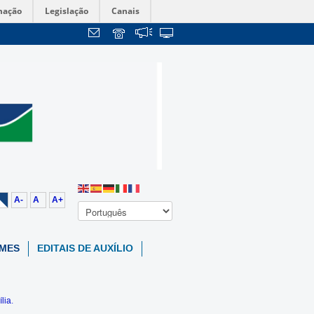
mação
Legislação
Canais
A-
A
A+
RMES
EDITAIS DE AUXÍLIO
lia.