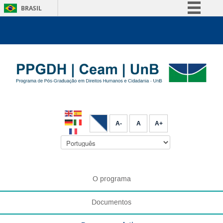
BRASIL
Simplifique!
Comunica BR
Participe
Acesso à informação
Legislação
Canais
A-
A
A+
O programa
Documentos