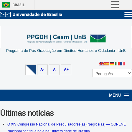
BRASIL
Simplifique!
Sobre a UnB
Comunica BR
Unidades acadêmicas
Participe
Estude na UnB
Graduação
Acesso à informação
Pós-Graduação
Administração
Programa de Pós-Graduação em Direitos Humanos e Cidadania - UnB
Legislação
Servidor
Canais
A-
A
A+
MENU
Últimas notícias
O XIV Congresso Nacional de Pesquisadores(as) Negros(as) — COPENE
Nacional continua hoje na Universidade de Brasília.