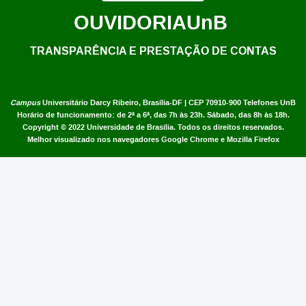
OUVIDORIA
UnB
TRANSPARÊNCIA E PRESTAÇÃO DE CONTAS
Campus
Universitário Darcy Ribeiro,
Brasília-DF | CEP 70910-900
Telefones UnB
Horário de funcionamento: de 2ª a 6ª, das 7h às 23h. Sábado, das 8h às 18h.
Copyright © 2022
Universidade de Brasília
.
Todos os direitos reservados.
Melhor visualizado nos navegadores Google Chrome e Mozilla Firefox