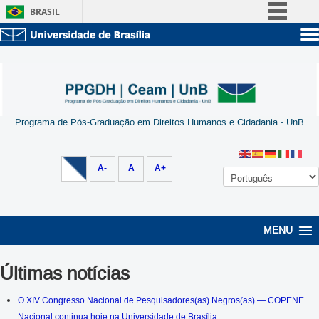
BRASIL
Simplifique!
Sobre a UnB
Comunica BR
Unidades acadêmicas
Participe
Estude na UnB
Graduação
Acesso à informação
Pós-Graduação
Administração
Programa de Pós-Graduação em Direitos Humanos e Cidadania - UnB
Legislação
Servidor
Canais
A-
A
A+
MENU
Últimas notícias
O XIV Congresso Nacional de Pesquisadores(as) Negros(as) — COPENE
Nacional continua hoje na Universidade de Brasília.