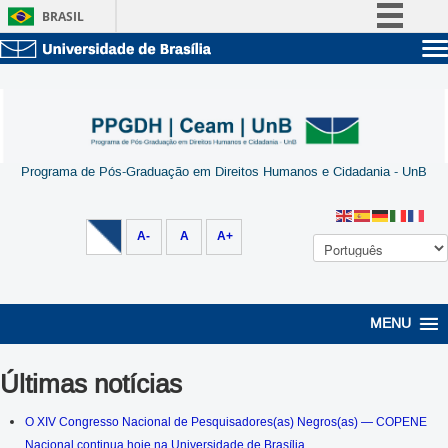
BRASIL
Simplifique!
Sobre a UnB
Comunica BR
Unidades acadêmicas
Participe
Estude na UnB
Graduação
Acesso à informação
Pós-Graduação
Administração
Programa de Pós-Graduação em Direitos Humanos e Cidadania - UnB
Legislação
Servidor
Canais
A-
A
A+
MENU
Últimas notícias
O XIV Congresso Nacional de Pesquisadores(as) Negros(as) — COPENE
Nacional continua hoje na Universidade de Brasília.