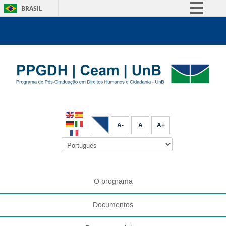
BRASIL
Simplifique!
Comunica BR
Participe
Acesso à informação
Legislação
Canais
A-
A
A+
O programa
Documentos