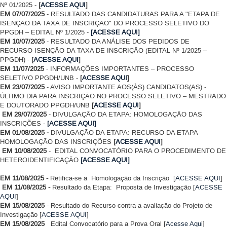
Nº 01/2025 -
[
ACESSE AQUI
]
EM 07/07/2025
- RESULTADO DAS CANDIDATURAS PARA A "ETAPA DE
ISENÇÃO DA TAXA DE INSCRIÇÃO" DO PROCESSO SELETIVO DO
PPGDH – EDITAL Nº 1/2025 -
[ACESSE AQUI]
EM 10/07/2025
- RESULTADO DA ANÁLISE DOS PEDIDOS DE
RECURSO ISENÇÃO DA TAXA DE INSCRIÇÃO (EDITAL Nº 1/2025 –
PPGDH) -
[
ACESSE AQUI
]
EM 11/07/2025
- INFORMAÇÕES IMPORTANTES – PROCESSO
SELETIVO PPGDH/UNB -
[
ACESSE AQUI
]
EM 23/07/2025
- AVISO IMPORTANTE AOS(ÀS) CANDIDATOS(AS) -
ÚLTIMO DIA PARA INSCRIÇÃO NO PROCESSO SELETIVO – MESTRADO
E DOUTORADO PPGDH/UNB
[
ACESSE AQUI
]
EM 29/07/2025
- DIVULGAÇÃO DA ETAPA: HOMOLOGAÇÃO DAS
INSCRIÇÕES -
[ACESSE AQUI]
EM 01/08/2025 -
DIVULGAÇÃO DA ETAPA: RECURSO DA ETAPA
HOMOLOGAÇÃO DAS INSCRIÇÕES
[
ACESSE AQUI
]
EM 10/08/2025
- EDITAL CONVOCATÓRIO PARA O PROCEDIMENTO DE
HETEROIDENTIFICAÇÃO
[ACESSE AQUI]
EM 11/08/2025 -
Retifica-se a Homologação da Inscrição
[
ACESSE AQUI
]
EM 11/08/2025 -
Resultado da Etapa: Proposta de Investigação [
ACESSE
AQUI
]
EM 15/08/2025
- Resultado do Recurso contra a avaliação do Projeto de
Investigação [
ACESSE AQUI
]
EM 15/08/2025
Edital Convocatório para a Prova Oral [
Acesse Aqui
]