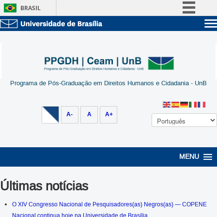
BRASIL
Simplifique!
Sobre a UnB
Comunica BR
Unidades acadêmicas
Participe
Estude na UnB
Graduação
Acesso à informação
Pós-Graduação
Administração
Programa de Pós-Graduação em Direitos Humanos e Cidadania - UnB
Legislação
Servidor
Canais
A-
A
A+
MENU
Últimas notícias
O XIV Congresso Nacional de Pesquisadores(as) Negros(as) — COPENE
Nacional continua hoje na Universidade de Brasília.