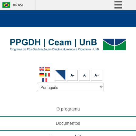
BRASIL
Simplifique!
Comunica BR
Participe
Acesso à informação
Legislação
Canais
A-
A
A+
O programa
Documentos