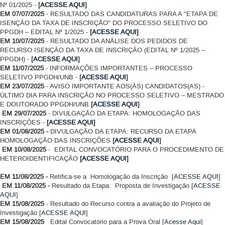
Nº 01/2025 -
[
ACESSE AQUI
]
EM 07/07/2025
- RESULTADO DAS CANDIDATURAS PARA A "ETAPA DE
ISENÇÃO DA TAXA DE INSCRIÇÃO" DO PROCESSO SELETIVO DO
PPGDH – EDITAL Nº 1/2025 -
[ACESSE AQUI]
EM 10/07/2025
- RESULTADO DA ANÁLISE DOS PEDIDOS DE
RECURSO ISENÇÃO DA TAXA DE INSCRIÇÃO (EDITAL Nº 1/2025 –
PPGDH) -
[
ACESSE AQUI
]
EM 11/07/2025
- INFORMAÇÕES IMPORTANTES – PROCESSO
SELETIVO PPGDH/UNB -
[
ACESSE AQUI
]
EM 23/07/2025
- AVISO IMPORTANTE AOS(ÀS) CANDIDATOS(AS) -
ÚLTIMO DIA PARA INSCRIÇÃO NO PROCESSO SELETIVO – MESTRADO
E DOUTORADO PPGDH/UNB
[
ACESSE AQUI
]
EM 29/07/2025
- DIVULGAÇÃO DA ETAPA: HOMOLOGAÇÃO DAS
INSCRIÇÕES -
[ACESSE AQUI]
EM 01/08/2025 -
DIVULGAÇÃO DA ETAPA: RECURSO DA ETAPA
HOMOLOGAÇÃO DAS INSCRIÇÕES
[
ACESSE AQUI
]
EM 10/08/2025
- EDITAL CONVOCATÓRIO PARA O PROCEDIMENTO DE
HETEROIDENTIFICAÇÃO
[ACESSE AQUI]
EM 11/08/2025 -
Retifica-se a Homologação da Inscrição
[
ACESSE AQUI
]
EM 11/08/2025 -
Resultado da Etapa: Proposta de Investigação [
ACESSE
AQUI
]
EM 15/08/2025
- Resultado do Recurso contra a avaliação do Projeto de
Investigação [
ACESSE AQUI
]
EM 15/08/2025
Edital Convocatório para a Prova Oral [
Acesse Aqui
]