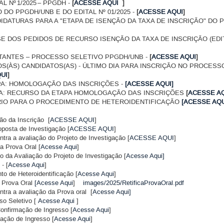
L Nº 1/2025 – PPGDH -
[
ACESSE AQUI
]
 DO PPGDH/UNB E DO EDITAL Nº 01/2025 -
[
ACESSE AQUI
]
IDATURAS PARA A "ETAPA DE ISENÇÃO DA TAXA DE INSCRIÇÃO" DO
E DOS PEDIDOS DE RECURSO ISENÇÃO DA TAXA DE INSCRIÇÃO (EDITA
TANTES – PROCESSO SELETIVO PPGDH/UNB -
[
ACESSE AQUI
]
OS(ÀS) CANDIDATOS(AS) - ÚLTIMO DIA PARA INSCRIÇÃO NO PROCES
UI
]
PA: HOMOLOGAÇÃO DAS INSCRIÇÕES -
[ACESSE AQUI]
A: RECURSO DA ETAPA HOMOLOGAÇÃO DAS INSCRIÇÕES
[
ACESSE A
IO PARA O PROCEDIMENTO DE HETEROIDENTIFICAÇÃO
[ACESSE AQU
ão da Inscrição
[
ACESSE AQUI
]
posta de Investigação [
ACESSE AQUI
]
tra a avaliação do Projeto de Investigação [
ACESSE AQUI
]
a Prova Oral [
Acesse Aqui
]
o da Avaliação do Projeto de Investigação [
Acesse Aqui]
- [
Acesse Aqui
]
o de Heteroidentificação [
Acesse Aqui
]
o Prova Oral
[Acesse Aqui
]
images/2025/RetificaProvaOral.pdf
ra a avaliação da Prova oral [
Acesse Aqui]
so Seletivo [
Acesse Aqui
]
Confirmação de Ingresso [
Acesse Aqui
]
ação de Ingresso [
Acesse Aqui
]