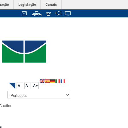
mação
Legislação
Canais
A-
A
A+
Auxílio
lia.