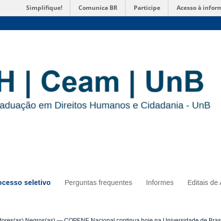
Simplifique!
Comunica BR
Participe
Acesso à infor
ocesso seletivo
Perguntas frequentes
Informes
Editais de 
ores(as) Negros(as) — COPENE Nacional continua hoje na Universidade de Brasí